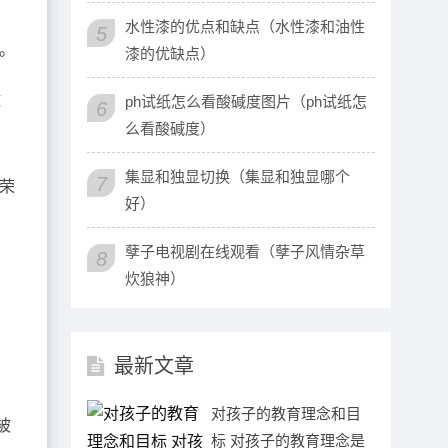
水性漆的优点和缺点（水性漆和油性
5
队。
漆的优缺点）
球
ph试纸怎么看酸碱度图片（ph试纸怎
6
么看酸碱度）
集显和独显切换（集显和独显哪个
7
年荣
好）
孽子电视剧在线观看（孽子风情杂草
8
炊狼神）
最新文章
对孩子的教育理念和目
被
标 对孩子的教育理念是