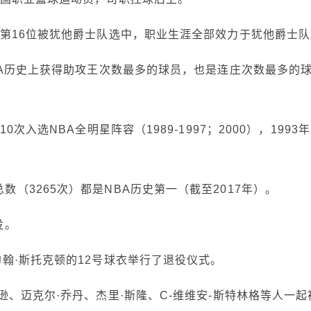
1轮第16位被犹他爵士队选中，职业生涯全部效力于犹他爵士
是NBA历史上获得助攻王次数最多的球员，也是连庄次数最多的
0次入选NBA全明星阵容（1989-1997；2000），1993
数（3265次）都是NBA历史第一（截至2017年）。
役。
为约翰·斯托克顿的12号球衣举行了退役仪式。
宾逊、迈克尔·乔丹、杰里·斯隆、C-维维安-斯特林格等人一起