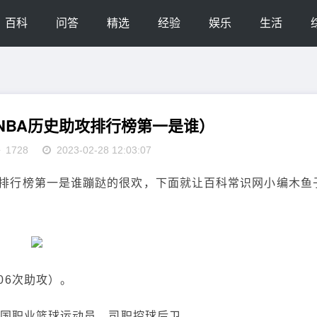
百科
问答
精选
经验
娱乐
生活
（NBA历史助攻排行榜第一是谁）
1728
2023-02-28 12:03:07
攻排行榜第一是谁蹦跶的很欢，下面就让百科常识网小编木鱼
06次助攻）。
前美国职业篮球运动员，司职控球后卫。