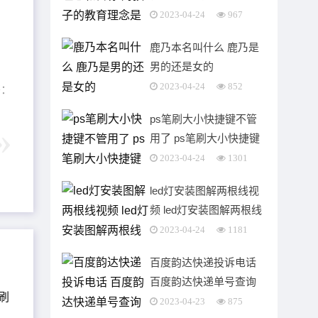
什么
2023-04-24
967
鹿乃本名叫什么 鹿乃是
男的还是女的
2023-04-24
852
签：
ps笔刷大小快捷键不管
用了 ps笔刷大小快捷键
在哪里修改
2023-04-24
1301
led灯安装图解两根线视
频 led灯安装图解两根线
一条紫色一条蓝色
2023-04-24
1181
百度韵达快递投诉电话
百度韵达快递单号查询
2023-04-23
875