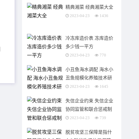
精典湘菜 经典湘菜大全
2023-04-23
1436
冷冻库造价表 冻库造价
多少钱一平方
刷
2023-04-23
770
小丑鱼海水调配 海水小
丑鱼规模化养殖技术研
究
2023-04-23
1645
失信企业约束 失信企业
协同监管和联合惩戒制
度
2023-04-23
739
脱贫攻坚三保障是指什