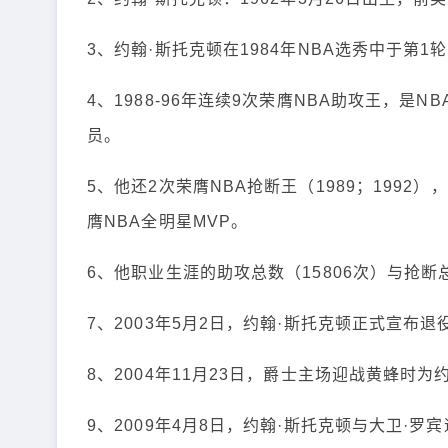
3、约翰·斯托克顿在1984年NBA选秀中于第
4、1988-96年连续9次荣膺NBA助攻王，
员。
5、他还2次荣膺NBA抢断王（1989；1992），1
膺NBA全明星MVP。
6、他职业生涯的助攻总数（15806次）与抢断总
7、2003年5月2日，约翰·斯托克顿正式宣布退
8、2004年11月23日，爵士主场迎战黄蜂时
9、2009年4月8日，约翰·斯托克顿与大卫·罗