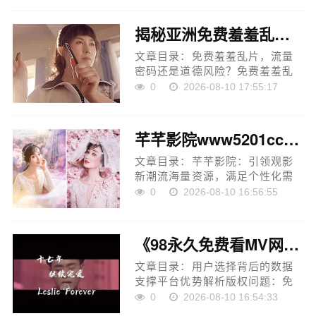
迷因背后的社会现象在这个信息
爆炸的时代，网络迷因
揭秘亚洲免费羞羞乱片行业：流量密码还是道德风险？
（Meme）作为一种…
文章目录：免费羞羞乱片，流量
密码还是道德风险？免费羞羞乱
片，如何平衡娱乐与道德？免费
0
2026-08-10 17:55:17
羞羞乱片，如何保护未成年人？
免费羞羞乱片，行业如何转型升
级？免费羞羞乱片，如何构建健
芊芊影院www5201cc：影视娱乐新潮流，您了解多少？
康生态？在互联…
文章目录：芊芊影院：引领观影
新潮流海量资源，满足个性化需
求高清画质，打造沉浸式观影体
0
2026-08-10 16:56:55
验人性化服务，提升观影体验互
动式提问：您在芊芊影院的观影
体验如何？在数字化浪潮的推动
《98永久免费看MV网站：揭秘其背后的数字奥秘与用户选择之道》
下，影视…
文章目录：用户选择背后的数据
支撑平台优势解析版权问题：免
费与合法的边界平台未来发展趋
0
2026-08-10 16:54:33
势首段：你是否曾为在茫茫网络