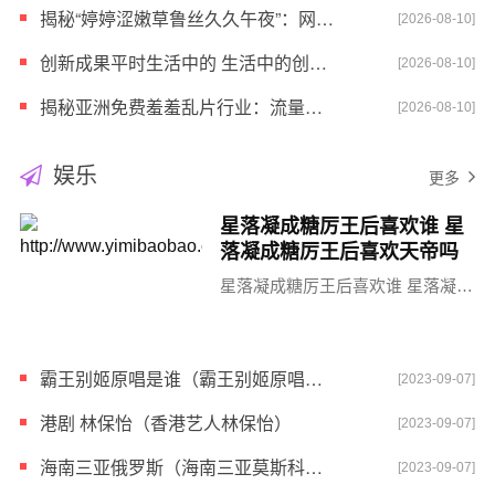
揭秘“婷婷涩嫩草鲁丝久久午夜”：网络迷因背后的真相与启示
[2026-08-10]
创新成果平时生活中的 生活中的创新小发明
[2026-08-10]
揭秘亚洲免费羞羞乱片行业：流量密码还是道德风险？
[2026-08-10]
娱乐
更多
星落凝成糖厉王后喜欢谁 星
落凝成糖厉王后喜欢天帝吗
星落凝成糖厉王后喜欢谁 星落凝…
霸王别姬原唱是谁（霸王别姬原唱歌词）
[2023-09-07]
港剧 林保怡（香港艺人林保怡）
[2023-09-07]
海南三亚俄罗斯（海南三亚莫斯科转盘视）
[2023-09-07]