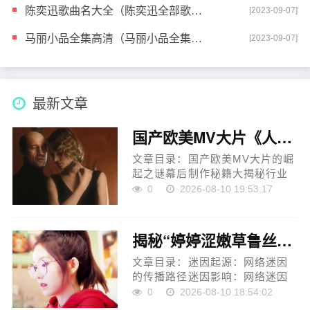
陈奕迅歌曲名大全（陈奕迅全部歌名叫什么）
[2023-09-07]
马丽小品全集高清（马丽小品全集高清）
[2023-09-07]
最新文章
国产欧美MV大片《人人影视》崛起：揭秘其幕后制作秘籍与行业启示
文章目录：国产欧美MV大片的崛
起之谜幕后制作秘籍大揭秘行业
启示与未来发展互动式提问近年
0
2026-08-10 19:53:17
来，国产欧美MV大片《人人影
视》凭借其独特的艺术风格和精
湛的制作技艺，在国内外影视
揭秘“婷婷涩嫩草鲁丝久久午夜”：网络迷因背后的真相与启示
市…
文章目录：迷因起源：网络迷因
的传播路径迷因影响：网络迷因
对人们生活的影响理性看待：如
0
2026-08-10 18:54:02
何正确对待网络迷因启示：网络