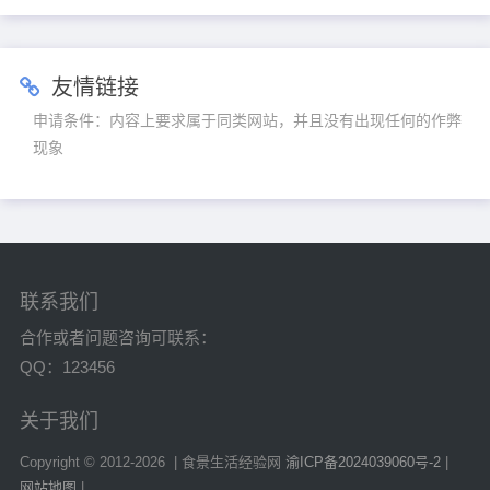
中寻找免费MV资源而烦恼？如
今，一个名为“98永久免费看MV
网站…
友情链接
申请条件：内容上要求属于同类网站，并且没有出现任何的作弊
现象
联系我们
合作或者问题咨询可联系：
QQ：123456
关于我们
Copyright © 2012-
2026 | 食景生活经验网
渝ICP备2024039060号-2
|
网站地图
|