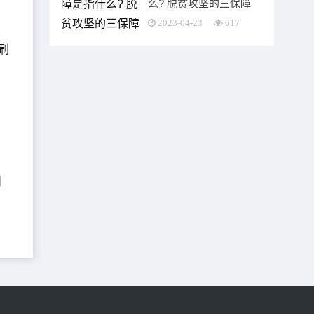
么? 脱贫攻坚的三保障
是指什么
2023-04-23
617
刷