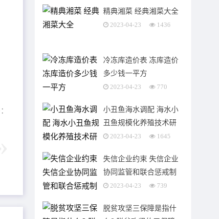
精典湘菜 经典湘菜大全
2023-04-23
1436
冷冻库造价表 冻库造价
多少钱一平方
2023-04-23
770
小丑鱼海水调配 海水小
签：
丑鱼规模化养殖技术研
究
2023-04-23
1645
失信企业约束 失信企业
协同监管和联合惩戒制
度
2023-04-23
739
脱贫攻坚三保障是指什