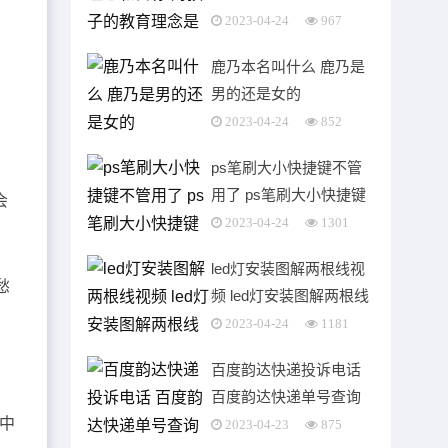
什么
2023-04-24
967
鹿乃本名叫什么 鹿乃是
男的还是女的
2023-04-24
852
ps笔刷大小快捷键不管
用了 ps笔刷大小快捷键
会
在哪里修改
2023-04-24
1301
led灯安装图解两根线视
愁
频 led灯安装图解两根线
一条紫色一条蓝色
2023-04-24
1181
百度韵达快递投诉电话
百度韵达快递单号查询
中
2023-04-23
875