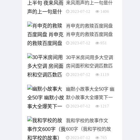
来风雨声的上一句是什
么
2023-07-12
1406
肖申克的救赎百度网盘
肖申克的救赎百度网盘
mp4
2023-07-12
951
30平米房间用多大空调
房间面积和空调匹数匹
配的前提是正常房高多
2023-07-12
1119
少米?
幽默小故事大全50字 幽
默小故事大全爆笑下一
句
2023-07-12
1217
我和学校的故事作文
600字（我和学校的故
事） 我和学校的故事作
2023-07-12
765