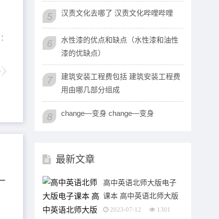
汉责文化去哪了 汉责文化哔哩哔哩
5
签：
水性漆的优点和缺点（水性漆和油性
6
漆的优缺点）
建筑安装工程费包括 建筑安装工程费
7
用由哪几部分组成
change—变身 change―变身
8
最新文章
高中英语北师大版电子
课本 高中英语北师大版
单词表word
2023-07-12
1301