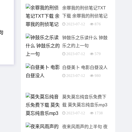
余罪我的刑侦笔记TXT
下载 余罪我的刑侦笔记
小说在线听书
2023-07-12
876
句
钟鼓乐之乐读什么 钟鼓
乐之的上一句
2023-07-12
579
白昼美卜 电影白昼没人
2023-07-12
980
莫失莫忘纯音乐免费下
载 莫失莫忘纯音乐mp3
2023-07-12
1738
夜来风雨声的上半句 夜