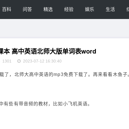
百科
问答
精选
经验
娱乐
生活
本 高中英语北师大版单词表word
1301
2023-07-12 16:30:40
下载了，北师大高中英语的mp3免费下载了。再来看看木鱼子
其中有些有带音频的教材，比如小飞机英语。