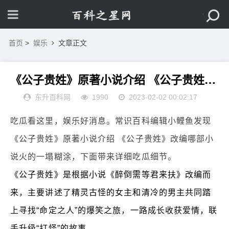
首页
>
娱乐
文章正文
《公子贵姓》原著小说介绍 《公子贵姓》改编哪部小说
东升百科网
1990
2023-02-02 00:02:17
吃瓜看这里，娱乐好消息。常识百科编辑小鲤鱼发现
《公子贵姓》原著小说介绍 《公子贵姓》改编哪部小
说火的一塌糊涂，下面带来详细吃瓜细节。
《公子贵姓》是根据小说《醉倒需等君来扶》改编而
来，主要讲述了精灵古怪的女主和清冷的男主共同踏
上寻找“命定之人”的爆笑之旅，一路成长收获爱情，联
手升级“打怪”的故事。